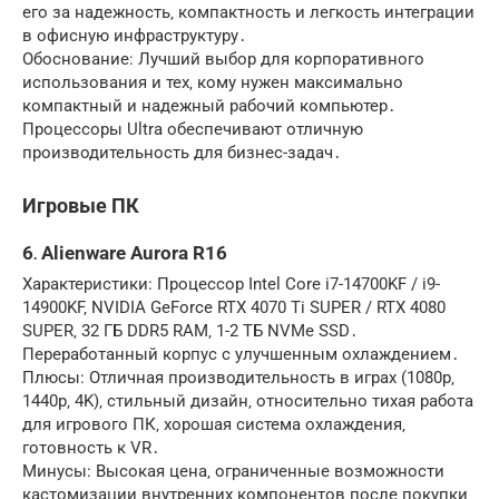
его за надежность‚ компактность и легкость интеграции
в офисную инфраструктуру․
Обоснование: Лучший выбор для корпоративного
использования и тех‚ кому нужен максимально
компактный и надежный рабочий компьютер․
Процессоры Ultra обеспечивают отличную
производительность для бизнес-задач․
Игровые ПК
6․ Alienware Aurora R16
Характеристики: Процессор Intel Core i7-14700KF / i9-
14900KF‚ NVIDIA GeForce RTX 4070 Ti SUPER / RTX 4080
SUPER‚ 32 ГБ DDR5 RAM‚ 1-2 ТБ NVMe SSD․
Переработанный корпус с улучшенным охлаждением․
Плюсы: Отличная производительность в играх (1080p‚
1440p‚ 4K)‚ стильный дизайн‚ относительно тихая работа
для игрового ПК‚ хорошая система охлаждения‚
готовность к VR․
Минусы: Высокая цена‚ ограниченные возможности
кастомизации внутренних компонентов после покупки‚