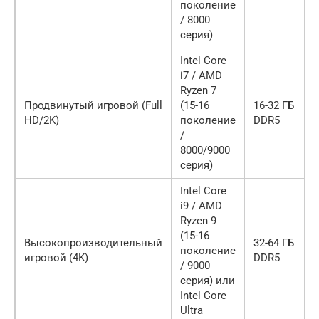
поколение
/ 8000
серия)
Intel Core
i7 / AMD
Ryzen 7
Продвинутый игровой (Full
(15-16
16-32 ГБ
HD/2K)
поколение
DDR5
/
8000/9000
серия)
Intel Core
i9 / AMD
Ryzen 9
(15-16
Высокопроизводительный
32-64 ГБ
поколение
игровой (4K)
DDR5
/ 9000
серия) или
Intel Core
Ultra