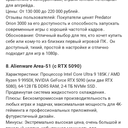
для апгрейда․
Цены: От 130 000 до 220 000 рублей․
Отзывы пользователей: Покупатели ценят Predator
Orion 3000 за его доступность и способность запускать
современные игры с хорошей частотой кадров․
Обоснование: Отличный выбор для тех‚ кто хочет купить
себе или кому-то из близких первый игровой ПК․ Он
доступный‚ тихий‚ простой в настройке и отлично
подходит для игр в 1080p․
8․ Alienware Area-51 (с RTX 5090)
Характеристики: Процессор Intel Core Ultra 9 185K / AMD
Ryzen 9 9950X‚ NVIDIA GeForce RTX 5090 (или две RTX
5080)‚ 64-128 ГБ DDR5 RAM‚ 2-4 ТБ NVMe SSD․
Продвинутая система жидкостного охлаждения․
Плюсы: Бескомпромиссная производительность в
любых играх и задачах‚ максимальная мощность для 4K-
гейминга и профессиональных приложений‚
футуристичный дизайн․
Минусы: Экстремально высокая цена‚ очень большой и