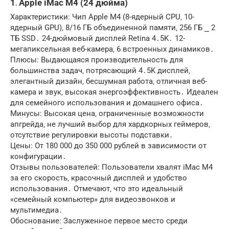
1․ Apple iMac M4 (24 дюйма)
Характеристики: Чип Apple M4 (8-ядерный CPU‚ 10-
ядерный GPU)‚ 8/16 ГБ объединенной памяти‚ 256 ГБ ⎯ 2
ТБ SSD․ 24-дюймовый дисплей Retina 4․5K․ 12-
мегапиксельная веб-камера‚ 6 встроенных динамиков․
Плюсы: Выдающаяся производительность для
большинства задач‚ потрясающий 4․5K дисплей‚
элегантный дизайн‚ бесшумная работа‚ отличная веб-
камера и звук‚ высокая энергоэффективность․ Идеален
для семейного использования и домашнего офиса․
Минусы: Высокая цена‚ ограниченные возможности
апгрейда‚ не лучший выбор для хардкорных геймеров‚
отсутствие регулировки высоты подставки․
Цены: От 180 000 до 350 000 рублей в зависимости от
конфигурации․
Отзывы пользователей: Пользователи хвалят iMac M4
за его скорость‚ красочный дисплей и удобство
использования․ Отмечают‚ что это идеальный
«семейный компьютер» для видеозвонков и
мультимедиа․
Обоснование: Заслуженное первое место среди