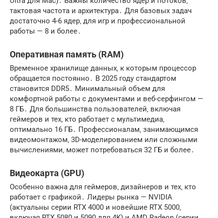
Ultra для Mac)․ Важны количество ядер и потоков‚
тактовая частота и архитектура․ Для базовых задач
достаточно 4-6 ядер‚ для игр и профессиональной
работы — 8 и более․
Оперативная память (RAM)
Временное хранилище данных‚ к которым процессор
обращается постоянно․ В 2025 году стандартом
становится DDR5․ Минимальный объем для
комфортной работы с документами и веб-серфингом —
8 ГБ․ Для большинства пользователей‚ включая
геймеров и тех‚ кто работает с мультимедиа‚
оптимально 16 ГБ․ Профессионалам‚ занимающимся
видеомонтажом‚ 3D-моделированием или сложными
вычислениями‚ может потребоваться 32 ГБ и более․
Видеокарта (GPU)
Особенно важна для геймеров‚ дизайнеров и тех‚ кто
работает с графикой․ Лидеры рынка — NVIDIA
(актуальны серии RTX 4000 и новейшие RTX 5000‚
включая RTX 5080 и 5090 для 4K) и AMD Radeon (серии