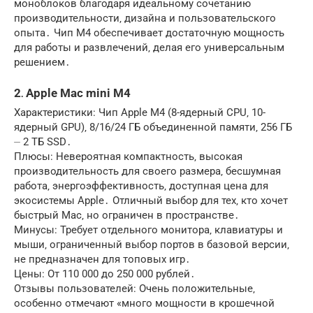
моноблоков благодаря идеальному сочетанию
производительности‚ дизайна и пользовательского
опыта․ Чип M4 обеспечивает достаточную мощность
для работы и развлечений‚ делая его универсальным
решением․
2․ Apple Mac mini M4
Характеристики: Чип Apple M4 (8-ядерный CPU‚ 10-
ядерный GPU)‚ 8/16/24 ГБ объединенной памяти‚ 256 ГБ
⏤ 2 ТБ SSD․
Плюсы: Невероятная компактность‚ высокая
производительность для своего размера‚ бесшумная
работа‚ энергоэффективность‚ доступная цена для
экосистемы Apple․ Отличный выбор для тех‚ кто хочет
быстрый Mac‚ но ограничен в пространстве․
Минусы: Требует отдельного монитора‚ клавиатуры и
мыши‚ ограниченный выбор портов в базовой версии‚
не предназначен для топовых игр․
Цены: От 110 000 до 250 000 рублей․
Отзывы пользователей: Очень положительные‚
особенно отмечают «много мощности в крошечной