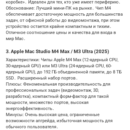
коробке»․ Идеален для тех‚ кто уже имеет периферию․
Обоснование: Лучший мини-ПК на рынке․ Чип M4
обеспечивает достаточную мощность для большинства
задач‚ от офисной работы до видеомонтажа‚ при этом
устройство остается крайне компактным и тихим․
Отличное соотношение цены и качества для входа в
мир Mac․
3․ Apple Mac Studio M4 Max / M3 Ultra (2025)
Характеристики: Чипы Apple M4 Max (12-ядерный CPU‚
30-ядерный GPU) или M3 Ultra (24-ядерный CPU‚ 60-
ядерный GPU)‚ до 192 ГБ объединенной памяти‚ до 8 ТБ
SSD․ Расширенный набор портов․
Плюсы: Феноменальная производительность для
профессиональных задач (видеомонтаж‚ 3D‚
разработка)‚ компактный форм-фактор для такой
мощности‚ множество портов‚ высокая
энергоэффективность․
Минусы: Очень высокая цена‚ ограниченные
возможности апгрейда‚ избыточная мощность для
обычного пользователя․