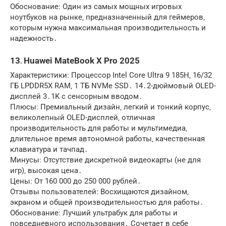
Обоснование: Один из самых мощных игровых
ноутбуков на рынке‚ предназначенный для геймеров‚
которым нужна максимальная производительность и
надежность․
13․ Huawei MateBook X Pro 2025
Характеристики: Процессор Intel Core Ultra 9 185H‚ 16/32
ГБ LPDDR5X RAM‚ 1 ТБ NVMe SSD․ 14․2-дюймовый OLED-
дисплей 3․1K с сенсорным вводом․
Плюсы: Премиальный дизайн‚ легкий и тонкий корпус‚
великолепный OLED-дисплей‚ отличная
производительность для работы и мультимедиа‚
длительное время автономной работы‚ качественная
клавиатура и тачпад․
Минусы: Отсутствие дискретной видеокарты (не для
игр)‚ высокая цена․
Цены: От 160 000 до 250 000 рублей․
Отзывы пользователей: Восхищаются дизайном‚
экраном и общей производительностью для работы․
Обоснование: Лучший ультрабук для работы и
повседневного использования․ Сочетает в себе