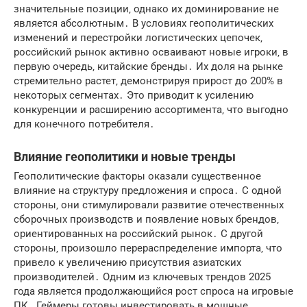
значительные позиции‚ однако их доминирование не
является абсолютным․ В условиях геополитических
изменений и перестройки логистических цепочек‚
российский рынок активно осваивают новые игроки‚ в
первую очередь‚ китайские бренды․ Их доля на рынке
стремительно растет‚ демонстрируя прирост до 200% в
некоторых сегментах․ Это приводит к усилению
конкуренции и расширению ассортимента‚ что выгодно
для конечного потребителя․
Влияние геополитики и новые тренды
Геополитические факторы оказали существенное
влияние на структуру предложения и спроса․ С одной
стороны‚ они стимулировали развитие отечественных
сборочных производств и появление новых брендов‚
ориентированных на российский рынок․ С другой
стороны‚ произошло перераспределение импорта‚ что
привело к увеличению присутствия азиатских
производителей․ Одним из ключевых трендов 2025
года является продолжающийся рост спроса на игровые
ПК․ Геймеры готовы инвестировать в мощные