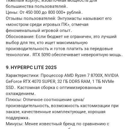
тяжелый корпус‚ избыточная мощность для
большинства пользователей․
Цены: От 450 000 до 800 000+ рублей․
Отзывы пользователей: Энтузиасты называют его
«монстром среди игровых ПК»‚ отмечая
феноменальный игровой опыт․
Обоснование: Если бюджет не ограничен‚ это лучший
выбор для тех‚ кто ищет максимальную
производительность и готов платить за передовые
технологии․ RTX 5090 обеспечивает невероятную мощь․
9․ HYPERPC LITE 2025
Характеристики: Процессор AMD Ryzen 7 8700X‚ NVIDIA
GeForce RTX 4070 SUPER‚ 32 ГБ DDR5 RAM‚ 1 ТБ NVMe
SSD․ Кастомная сборка с оптимизированным
охлаждением․
Плюсы: Отличное соотношение цена/
производительность‚ возможность кастомизации при
заказе‚ качественные комплектующие‚ хорошая
поддержка․
Минусы: Менее известный бренд по сравнению с