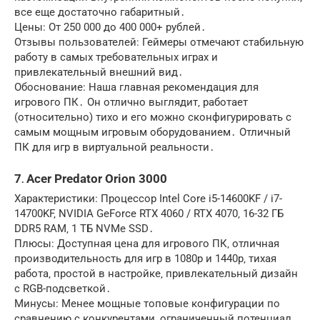
все еще достаточно габаритный․
Цены: От 250 000 до 400 000+ рублей․
Отзывы пользователей: Геймеры отмечают стабильную
работу в самых требовательных играх и
привлекательный внешний вид․
Обоснование: Наша главная рекомендация для
игрового ПК․ Он отлично выглядит‚ работает
(относительно) тихо и его можно сконфигурировать с
самым мощным игровым оборудованием․ Отличный
ПК для игр в виртуальной реальности․
7․ Acer Predator Orion 3000
Характеристики: Процессор Intel Core i5-14600KF / i7-
14700KF‚ NVIDIA GeForce RTX 4060 / RTX 4070‚ 16-32 ГБ
DDR5 RAM‚ 1 ТБ NVMe SSD․
Плюсы: Доступная цена для игрового ПК‚ отличная
производительность для игр в 1080p и 1440p‚ тихая
работа‚ простой в настройке‚ привлекательный дизайн
с RGB-подсветкой․
Минусы: Менее мощные топовые конфигурации по
сравнению с конкурентами‚ ограниченный потенциал