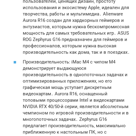
пользователей‚ ценящих дизайн‚ простоту
использования и экосистему Apple‚ идеален для
творчества‚ работы и мультимедиа․ Alienware
Aurora R16 создан для хардкорных геймеров и
энтузиастов‚ которым нужна бескомпромиссная
мощность для самых требовательных игр․ ASUS
ROG Zephyrus G16 предназначен для геймеров и
профессионалов‚ которым нужна высокая
производительность как дома‚ так и в поездках․
Производительность: iMac M4 с чипом M4
демонстрирует выдающуюся
производительность в однопоточных задачах и
оптимизированных приложениях‚ но его
графическая мощь уступает дискретным
видеокартам․ Aurora R16‚ оснащенный
топовыми процессорами Intel и видеокартами
NVIDIA RTX 40/50-й серии‚ является абсолютным
чемпионом по игровой производительности и в
многопоточных задачах․ Zephyrus G16
предлагает производительность‚ максимально
приближенную к настольным ПК‚ но с