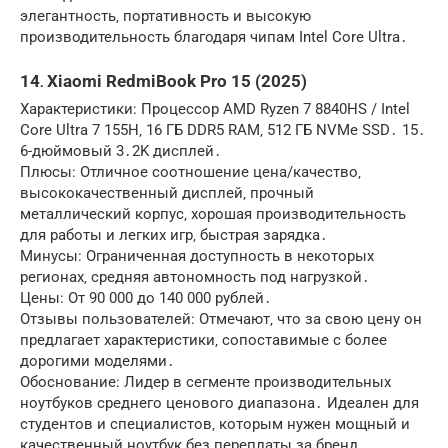
элегантность‚ портативность и высокую
производительность благодаря чипам Intel Core Ultra․
14․ Xiaomi RedmiBook Pro 15 (2025)
Характеристики: Процессор AMD Ryzen 7 8840HS / Intel
Core Ultra 7 155H‚ 16 ГБ DDR5 RAM‚ 512 ГБ NVMe SSD․ 15․
6-дюймовый 3․2K дисплей․
Плюсы: Отличное соотношение цена/качество‚
высококачественный дисплей‚ прочный
металлический корпус‚ хорошая производительность
для работы и легких игр‚ быстрая зарядка․
Минусы: Ограниченная доступность в некоторых
регионах‚ средняя автономность под нагрузкой․
Цены: От 90 000 до 140 000 рублей․
Отзывы пользователей: Отмечают‚ что за свою цену он
предлагает характеристики‚ сопоставимые с более
дорогими моделями․
Обоснование: Лидер в сегменте производительных
ноутбуков среднего ценового диапазона․ Идеален для
студентов и специалистов‚ которым нужен мощный и
качественный ноутбук без переплаты за бренд․