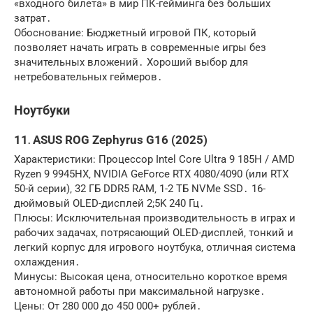
«входного билета» в мир ПК-гейминга без больших
затрат․
Обоснование: Бюджетный игровой ПК‚ который
позволяет начать играть в современные игры без
значительных вложений․ Хороший выбор для
нетребовательных геймеров․
Ноутбуки
11․ ASUS ROG Zephyrus G16 (2025)
Характеристики: Процессор Intel Core Ultra 9 185H / AMD
Ryzen 9 9945HX‚ NVIDIA GeForce RTX 4080/4090 (или RTX
50-й серии)‚ 32 ГБ DDR5 RAM‚ 1-2 ТБ NVMe SSD․ 16-
дюймовый OLED-дисплей 2;5K 240 Гц․
Плюсы: Исключительная производительность в играх и
рабочих задачах‚ потрясающий OLED-дисплей‚ тонкий и
легкий корпус для игрового ноутбука‚ отличная система
охлаждения․
Минусы: Высокая цена‚ относительно короткое время
автономной работы при максимальной нагрузке․
Цены: От 280 000 до 450 000+ рублей․