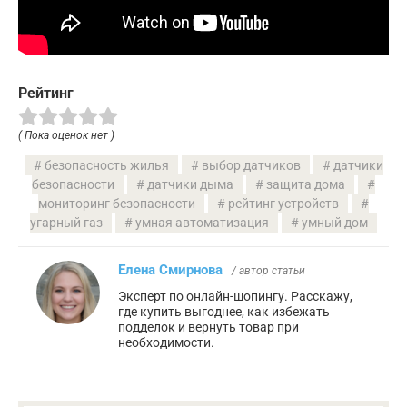
Рейтинг
( Пока оценок нет )
безопасность жилья
выбор датчиков
датчики
безопасности
датчики дыма
защита дома
мониторинг безопасности
рейтинг устройств
угарный газ
умная автоматизация
умный дом
Елена Смирнова
/ автор статьи
Эксперт по онлайн-шопингу. Расскажу,
где купить выгоднее, как избежать
подделок и вернуть товар при
необходимости.