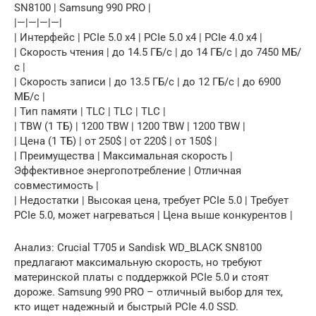
SN8100 | Samsung 990 PRO |
|—|—|—|—|
| Интерфейс | PCIe 5.0 x4 | PCIe 5.0 x4 | PCIe 4.0 x4 |
| Скорость чтения | до 14.5 ГБ/с | до 14 ГБ/с | до 7450 МБ/
с |
| Скорость записи | до 13.5 ГБ/с | до 12 ГБ/с | до 6900
МБ/с |
| Тип памяти | TLC | TLC | TLC |
| TBW (1 ТБ) | 1200 TBW | 1200 TBW | 1200 TBW |
| Цена (1 ТБ) | от 250$ | от 220$ | от 150$ |
| Преимущества | Максимальная скорость |
Эффективное энергопотребление | Отличная
совместимость |
| Недостатки | Высокая цена, требует PCIe 5.0 | Требует
PCIe 5.0, может нагреваться | Цена выше конкурентов |
Анализ: Crucial T705 и Sandisk WD_BLACK SN8100
предлагают максимальную скорость, но требуют
материнской платы с поддержкой PCIe 5.0 и стоят
дороже. Samsung 990 PRO – отличный выбор для тех,
кто ищет надежный и быстрый PCIe 4.0 SSD.