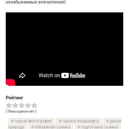
незабываемые впечатления!
Рейтинг
( Пока оценок нет )
горная фотография
горные ландшафты
дикая
природа
пейзажная съемка
подготовка съемки