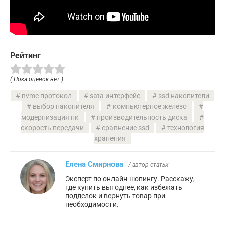
Рейтинг
( Пока оценок нет )
nvme протокол
sata интерфейс
ssd накопители
выбор накопителя
компьютерное железо
модернизация пк
производительность диска
скорость передачи
сравнение ssd
технология
хранения
Елена Смирнова
/ автор статьи
Эксперт по онлайн-шопингу. Расскажу,
где купить выгоднее, как избежать
подделок и вернуть товар при
необходимости.