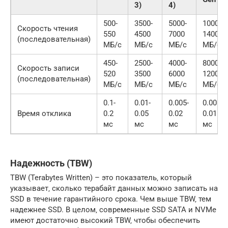
3)
4)
500-
3500-
5000-
10000-
Скорость чтения
550
4500
7000
14000+
(последовательная)
МБ/с
МБ/с
МБ/с
МБ/с
450-
2500-
4000-
8000-
Скорость записи
520
3500
6000
12000+
(последовательная)
МБ/с
МБ/с
МБ/с
МБ/с
0.1-
0.01-
0.005-
0.001-
Время отклика
0.2
0.05
0.02
0.01
мс
мс
мс
мс
Надежность (TBW)
TBW (Terabytes Written) – это показатель‚ который
указывает‚ сколько терабайт данных можно записать на
SSD в течение гарантийного срока. Чем выше TBW‚ тем
надежнее SSD. В целом‚ современные SSD SATA и NVMe
имеют достаточно высокий TBW‚ чтобы обеспечить