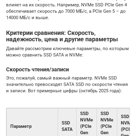
влияет на их скорость. Например‚ NVMe SSD PCIe Gen 4
обеспечивает скорость до 7000 МБ/с‚ а PCIe Gen 5 – до
14000 МБ/с и выше.
Критерии сравнения: Скорость‚
надежность‚ цена и другие параметры
Давайте рассмотрим ключевые параметры‚ по которым
можно сравнить SSD SATA и NVMe:
Скорость чтения/записи
Это‚ пожалуй‚ самый важный параметр. NVMe SSD
значительно превосходят SATA SSD по скорости чтения
и записи. Вот примерные цифры (октябрь 2025 года):
SSD
SSD
SSD
NVMe
NVMe
SSD
NVMe
Параметр
(PCIe
(PCIe
SATA
(PCIe
Gen
Gen
Gen 5)