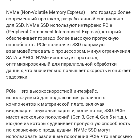
NVMe (Non-Volatile Memory Express) – это гораздо более
современный протокол‚ разработанный специально
для SSD. NVMe SSD используют интерфейс PCIe
(Peripheral Component Interconnect Express)‚ который
обеспечивает гораздо более высокую пропускную
способность. PCIe позволяет SSD напрямую
взаимодействовать с процессором‚ минуя ограничения
SATA и AHCI. NVMe использует протокол‚
оптимизированный для параллельной обработки
данных‚ что значительно повышает скорость и снижает
задержки.
PCIe – это высокоскоростной интерфейс‚
используемый для подключения различных
компонентов к материнской плате‚ включая
видеокарты‚ звуковые карты и‚ конечно же‚ SSD. PCIe
имеет несколько поколений (Gen 3‚ Gen 4‚ Gen 5 и т.д.)‚
каждое из которых удваивает пропускную способность
по сравнению с предыдущим. NVMe SSD могут
использовать различные поколения PCIe‚ что напрямую