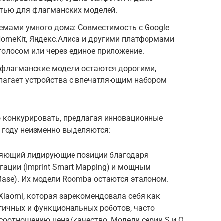
тью для флагманских моделей.
темами умного дома: Совместимость с Google
e HomeKit, Яндекс.Алиса и другими платформами
голосом или через единое приложение.
 флагманские модели остаются дорогими,
длагает устройства с впечатляющим набором
 конкурировать, предлагая инновационные
 году неизменно выделяются:
аняющий лидирующие позиции благодаря
гации (Imprint Smart Mapping) и мощным
Base). Их модели Roomba остаются эталоном.
Xiaomi, которая зарекомендовала себя как
гичных и функциональных роботов, часто
соотношению цена/качество. Модели серии S и Q