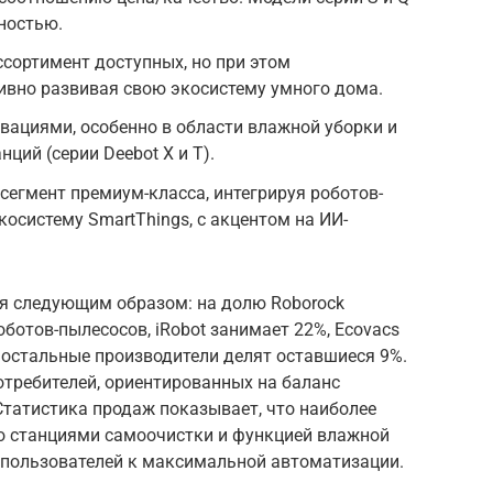
ностью.
ссортимент доступных, но при этом
ивно развивая свою экосистему умного дома.
овациями, особенно в области влажной уборки и
ций (серии Deebot X и T).
сегмент премиум-класса, интегрируя роботов-
осистему SmartThings, с акцентом на ИИ-
я следующим образом: на долю Roborock
ботов-пылесосов, iRobot занимает 22%, Ecovacs
а остальные производители делят оставшиеся 9%.
требителей, ориентированных на баланс
Статистика продаж показывает, что наиболее
о станциями самоочистки и функцией влажной
е пользователей к максимальной автоматизации.