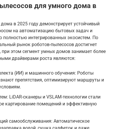
ылесосов для умного дома в
 дома в 2025 году демонстрирует устойчивый
росом на автоматизацию бытовых задач и
ю полностью интегрированных экосистем. По
бальный рынок роботов-пылесосов достигнет
а, при этом сегмент умных домов занимает более
ными драйверами роста являются:
ллекта (ИИ) и машинного обучения: Роботы
познают препятствия, оптимизируют маршруты и
условиям.
ем: LiDAR-сканеры и VSLAM-технологии стали
ное картирование помещений и эффективную
ций самообслуживания: Автоматическое
заправка водой, сушка салфеток и даже