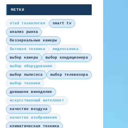
МЕТКИ
oled технология
smart tv
анализ рынка
беззеркальные камеры
бытовая техника
видеосъемка
выбор камеры
выбор кондиционера
выбор оборудования
выбор пылесоса
выбор телевизора
выбор техники
домашнее виноделие
искусственный интеллект
качество воздуха
качество изображения
климатическая техника