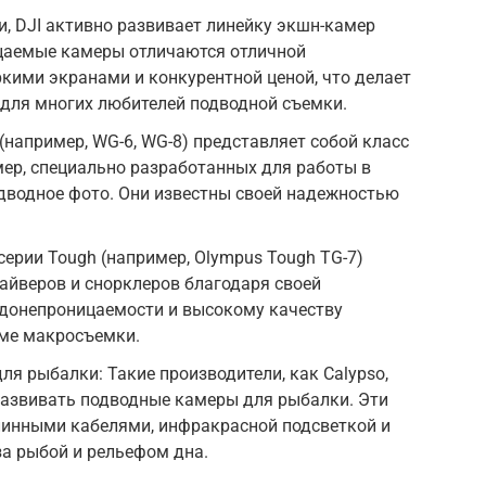
и, DJI активно развивает линейку экшн-камер
ицаемые камеры отличаются отличной
ркими экранами и конкурентной ценой, что делает
для многих любителей подводной съемки.
G (например, WG-6, WG-8) представляет собой класс
ер, специально разработанных для работы в
дводное фото. Они известны своей надежностью
серии Tough (например, Olympus Tough TG-7)
айверов и снорклеров благодаря своей
одонепроницаемости и высокому качеству
име макросъемки.
я рыбалки: Такие производители, как Calypso,
развивать подводные камеры для рыбалки. Эти
линными кабелями, инфракрасной подсветкой и
а рыбой и рельефом дна.