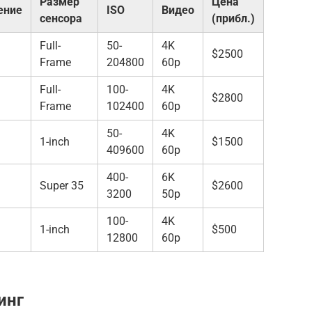
Размер
Цена
ение
ISO
Видео
сенсора
(прибл.)
Full-
50-
4K
$2500
Frame
204800
60p
Full-
100-
4K
$2800
Frame
102400
60p
50-
4K
1-inch
$1500
409600
60p
400-
6K
Super 35
$2600
3200
50p
100-
4K
1-inch
$500
12800
60p
инг