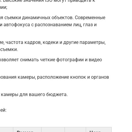
. Высокие значения ISO могут приводить к
ии;
ля съемки динамичных объектов. Современные
 автофокуса с распознаванием лиц‚ глаз и
‚ частота кадров‚ кодеки и другие параметры‚
осъемки.
озволяет снимать четкие фотографии и видео
зования камеры‚ расположение кнопок и органов
ь камеры для вашего бюджета.
ей: