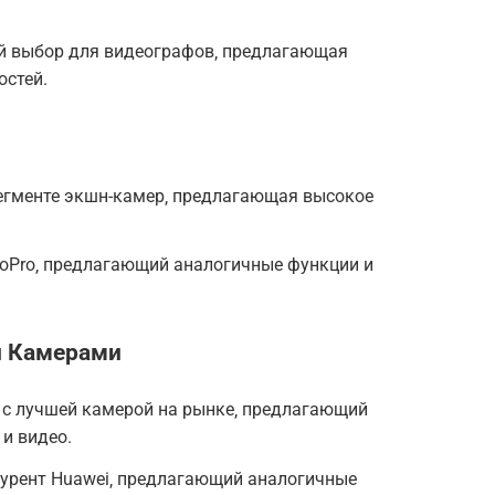
ый выбор для видеографов‚ предлагающая
стей.
сегменте экшн-камер‚ предлагающая высокое
 GoPro‚ предлагающий аналогичные функции и
и Камерами
он с лучшей камерой на рынке‚ предлагающий
и видео.
нкурент Huawei‚ предлагающий аналогичные