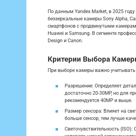
По данным Yandex.Market‚ в 2025 го
беззеркальные камеры Sony Alpha‚ Can
смартфонов с продвинутыми камерам
Huawei и Samsung. В сегменте профе
Design и Canon.
Критерии Выбора Каме
При выборе камеры важно учитывать
Разрешение: Определяет дета
достаточно 20-30MP‚ но для п
рекомендуется 40MP и выше.
Размер сенсора: Влияет на све
больше сенсор‚ тем лучше кач
Светочувствительность (ISO):