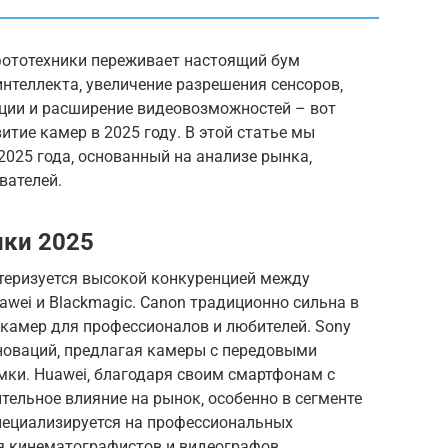
 фототехники переживает настоящий бум
интеллекта‚ увеличение разрешения сенсоров‚
ции и расширение видеовозможностей – вот
тие камер в 2025 году. В этой статье мы
025 года‚ основанный на анализе рынка‚
вателей.
ики 2025
ктеризуется высокой конкуренцией между
awei и Blackmagic. Canon традиционно сильна в
 камер для профессионалов и любителей. Sony
новаций‚ предлагая камеры с передовыми
мки. Huawei‚ благодаря своим смартфонам с
ельное влияние на рынок‚ особенно в сегменте
пециализируется на профессиональных
я кинематографистов и видеографов.