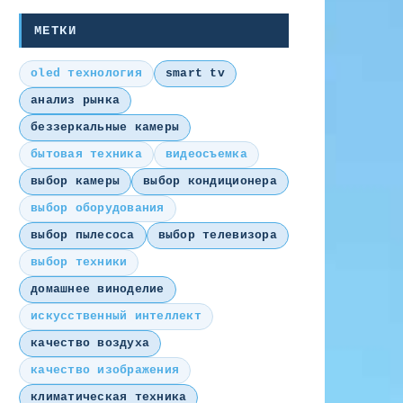
МЕТКИ
oled технология
smart tv
анализ рынка
беззеркальные камеры
бытовая техника
видеосъемка
выбор камеры
выбор кондиционера
выбор оборудования
выбор пылесоса
выбор телевизора
выбор техники
домашнее виноделие
искусственный интеллект
качество воздуха
качество изображения
климатическая техника