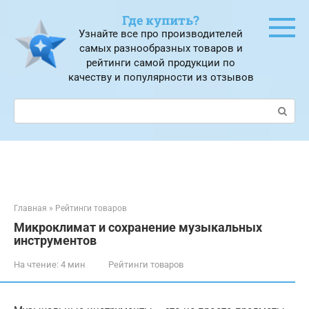
Перейти
Где купить?
к
Узнайте все про производителей
контенту
самых разнообразных товаров и
рейтинги самой продукции по
качеству и популярности из отзывов
Поиск:
Главная
»
Рейтинги товаров
Микроклимат и сохранение музыкальных
инструментов
На чтение:
4 мин
Рейтинги товаров