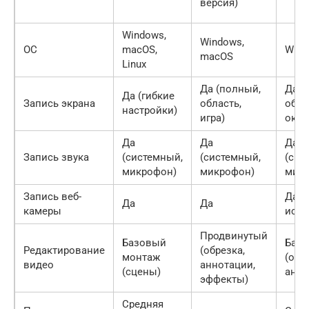
версия)
Windows,
Windows,
ОС
macOS,
Wind
macOS
Linux
Да (полный,
Да (
Да (гибкие
Запись экрана
область,
обла
настройки)
игра)
окно
Да
Да
Да
Запись звука
(системный,
(системный,
(сис
микрофон)
микрофон)
мик
Запись веб-
Да (
Да
Да
камеры
исто
Продвинутый
Базовый
Баз
Редактирование
(обрезка,
монтаж
(обр
видео
аннотации,
(сцены)
анно
эффекты)
Средняя