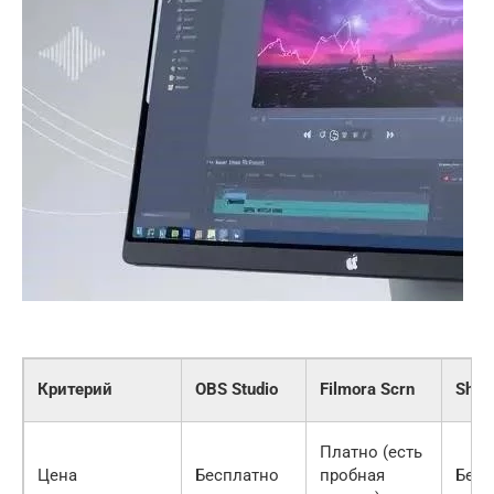
Критерий
OBS Studio
Filmora Scrn
Shar
Платно (есть
Цена
Бесплатно
пробная
Бесп