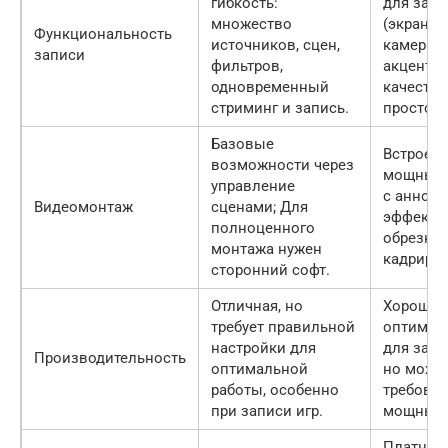
гибкость:
для запи
множество
(экран, и
Функциональность
источников, сцен,
камера, з
записи
фильтров,
акценто
одновременный
качество
стриминг и запись.
простоту
Базовые
Встроен
возможности через
мощный 
управление
с аннота
Видеомонтаж
сценами; Для
эффекта
полноценного
обрезкой
монтажа нужен
кадриро
сторонний софт.
Отличная, но
Хорошая
требует правильной
оптимиз
настройки для
для запи
Производительность
оптимальной
но може
работы, особенно
требоват
при записи игр.
мощным
Платно (