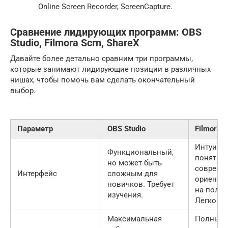
Online Screen Recorder, ScreenCapture.
Сравнение лидирующих программ: OBS
Studio, Filmora Scrn, ShareX
Давайте более детально сравним три программы,
которые занимают лидирующие позиции в различных
нишах, чтобы помочь вам сделать окончательный
выбор.
Параметр
OBS Studio
Filmora S
Интуити
Функциональный,
понятны
но может быть
совреме
Интерфейс
сложным для
ориенти
новичков. Требует
на польз
изучения.
Легко ос
Максимальная
Полный 