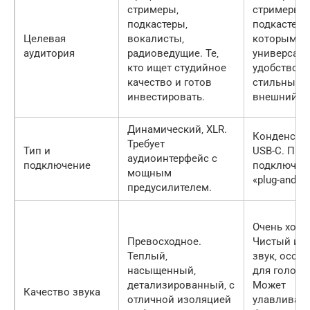
стримеры‚
стримеры‚
подкастеры‚
подкастеры
Целевая
вокалисты‚
которым н
аудитория
радиоведущие. Те‚
универсаль
кто ищет студийное
удобство и
качество и готов
стильный
инвестировать.
внешний в
Динамический‚ XLR.
Конденсат
Требует
Тип и
USB-C. Про
аудиоинтерфейс с
подключение
подключен
мощным
«plug-and-pl
предусилителем.
Очень хоро
Превосходное.
Чистый и 
Теплый‚
звук‚ особ
насыщенный‚
для голоса.
детализированный‚ с
Может
Качество звука
отличной изоляцией
улавливать