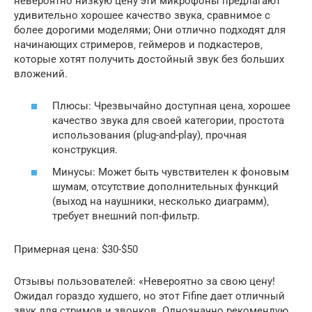
невероятно низкую цену эти микрофоны предлагают
удивительно хорошее качество звука‚ сравнимое с
более дорогими моделями; Они отлично подходят для
начинающих стримеров‚ геймеров и подкастеров‚
которые хотят получить достойный звук без больших
вложений.
Плюсы: Чрезвычайно доступная цена‚ хорошее
качество звука для своей категории‚ простота
использования (plug-and-play)‚ прочная
конструкция.
Минусы: Может быть чувствителен к фоновым
шумам‚ отсутствие дополнительных функций
(выход на наушники‚ несколько диаграмм)‚
требует внешний поп-фильтр.
Примерная цена: $30-$50
Отзывы пользователей: «Невероятно за свою цену!
Ожидал гораздо худшего‚ но этот Fifine дает отличный
звук для стримов и звонков. Однозначно рекомендую