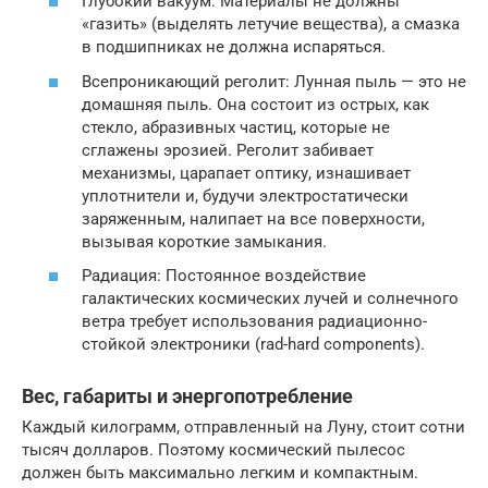
Глубокий вакуум: Материалы не должны
«газить» (выделять летучие вещества), а смазка
в подшипниках не должна испаряться.
Всепроникающий реголит: Лунная пыль — это не
домашняя пыль. Она состоит из острых, как
стекло, абразивных частиц, которые не
сглажены эрозией. Реголит забивает
механизмы, царапает оптику, изнашивает
уплотнители и, будучи электростатически
заряженным, налипает на все поверхности,
вызывая короткие замыкания.
Радиация: Постоянное воздействие
галактических космических лучей и солнечного
ветра требует использования радиационно-
стойкой электроники (rad-hard components).
Вес, габариты и энергопотребление
Каждый килограмм, отправленный на Луну, стоит сотни
тысяч долларов. Поэтому космический пылесос
должен быть максимально легким и компактным.