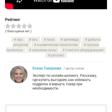
Рейтинг
( Пока оценок нет )
clps
isru
nasa
артемида
добыча
ресурсов
космические технологии
лунные
пылесосы
освоение луны
очистка оборудования
реголит
Елена Смирнова
/ автор статьи
Эксперт по онлайн-шопингу. Расскажу,
где купить выгоднее, как избежать
подделок и вернуть товар при
необходимости.