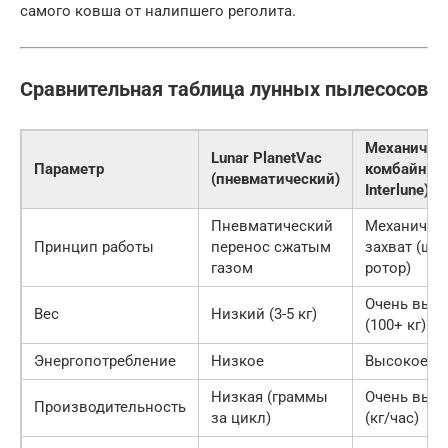
самого ковша от налипшего реголита.
Сравнительная таблица лунных пылесосов
Механичес
Lunar PlanetVac
Параметр
комбайн (т
(пневматический)
Interlune)
Пневматический
Механичес
Принцип работы
перенос сжатым
захват (шне
газом
ротор)
Очень выс
Вес
Низкий (3-5 кг)
(100+ кг)
Энергопотребление
Низкое
Высокое
Низкая (граммы
Очень выс
Производительность
за цикл)
(кг/час)