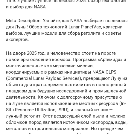
Title: Лучшие лунные пылесосы 2025: обзор технологий
и выбор для NASA
Meta Description: Узнайте, как NASA выбирает пылесосы
для Луны! Обзор технологий Lunar PlanetVac, критерии
выбора, лучшие модели для сбора реголита и советы
экспертов.
На дворе 2025 год, и человечество стоит на пороге
новой эры освоения космоса. Программа «Артемида» и
многочисленные коммерческие миссии,
координируемые в рамках инициативы NASA CLPS
(Commercial Lunar Payload Services), превращают Луну из
объекта для кратковременных визитов в полноценный
плацдарм для будущих исследований и промышленной
деятельности. Ключом к долгосрочному присутствию
на Луне является использование местных ресурсов (In-
Situ Resource Utilization, ISRU), и главный из них —
лунный реголит. Этот вездесущий слой пыли и мелких
обломков пород является источником кислорода, воды,
металлов и строительных материалов. Но прежде чем