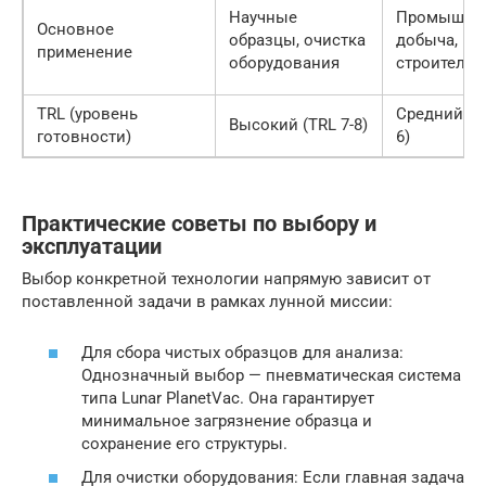
Научные
Промышле
Основное
образцы, очистка
добыча,
применение
оборудования
строительс
TRL (уровень
Средний (TR
Высокий (TRL 7-8)
готовности)
6)
Практические советы по выбору и
эксплуатации
Выбор конкретной технологии напрямую зависит от
поставленной задачи в рамках лунной миссии:
Для сбора чистых образцов для анализа:
Однозначный выбор — пневматическая система
типа Lunar PlanetVac. Она гарантирует
минимальное загрязнение образца и
сохранение его структуры.
Для очистки оборудования: Если главная задача