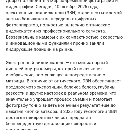
Добро пожаловать в мир современной фотографии и
видеографии! Сегодня‚ 10 октября 2025 года‚
электронные видоискатели (ЭВИ) стали неотъемлемой
частью большинства передовых цифровых
фотоаппаратов‚ полностью вытеснив оптические
видоискатели из профессионального сегмента.
Беззеркальные камеры с их компактностью‚ скоростью
и инновационными функциями прочно заняли
лидирующие позиции на рынке.
Электронный видоискатель — это миниатюрный
дисплей внутри камеры‚ который показывает
изображение‚ поступающее непосредственно с
матрицы. В отличие от оптического‚ ЭВИ обеспечивает
предпросмотр экспозиции‚ баланса белого‚ глубины
резкости и других настроек в реальном времени‚ что
значительно упрощает процесс съемки и помогает
фотографу точно видеть конечный результат еще до
нажатия кнопки затвора. В 2025 году технологии ЭВИ
достигли невероятных высот‚ предлагая
беспрецедентную детализацию‚ скорость и
цветопередачу.