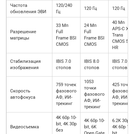
Частота
120/240
120 Гц
120 Гц
обновления ЭВИ
Гц
40 Мп
33 Мп
24 Мп
APS-C X-
Разрешение
Full
Full
Trans
матрицы
Frame BSI
Frame BSI
CMOS 5
CMOS
CMOS
HR
Стабилизация
IBIS 7.0
IBIS 8.0
IBIS 7.0
изображения
стопов
стопов
стопов
1053
759 точек
425 точек
точки
Скорость
фазового
фазового
фазового
автофокуса
АФ‚ ИИ-
АФ‚ ИИ-
АФ‚ ИИ-
трекинг
трекинг
трекинг
4K 60p 10-
4K 60p 10-
6.2K 30p‚
bit‚ 4K 30p
Видеосъемка
bit‚ 6K
4K 60p 10-
без
Open Gate
bit