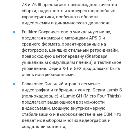
Z8 и Z6 III предлагают превосходное качество
сборки‚ надежность и конкурентоспособные
характеристики‚ особенно в области
видеосъемки и динамического диапазона.
Fujifilm: Сохраняет свою уникальную нишу‚
предлагая камеры с матрицами APS-C и
среднего формата‚ ориентированные на
фотографов‚ ценящих стильный ретро-дизайн‚
превосходную цветопередачу (благодаря
уникальным симуляциям пленки) и тактильное
управление. Серии X-T и GFX продолжают быть
очень востребованными.
Panasonic: Сильный игрок в сегменте
видеографии и гибридных камер. Серии Lumix S
(полнокадровые) и Lumix GH (Micro Four Thirds)
предлагают выдающиеся возможности
видеосъемки‚ мощную внутрикамерную
стабилизацию и высококачественные ЭВИ‚ что
делает их выбором многих видеографов и
создателей контента;