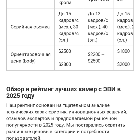
кропа
До 15
До 12
До 15
кадров/с
кадров/с
кадров/с
Серийная съемка
(мех.)‚ 30
(мех.)‚ 40
(мех.)‚ 20
кадров/с
кадров/с
кадров/с
(эл.)
(эл.)
(эл.)
$2500
$1800
Ориентировочная
$2200 ⏤
⸺
⸺
цена (body)
$2500
$2800
$2000
Обзор и рейтинг лучших камер с ЭВИ в
2025 году
Наш рейтинг основан на тщательном анализе
технических характеристик‚ инновационных решений‚
отзывов экспертов и предполагаемой рыночной
популярности в 2025 году. Мы постарались охватить
различные ценовые категории и потребности
пользователей.