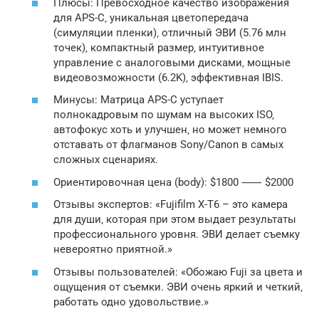
Плюсы: Превосходное качество изображения
для APS-C‚ уникальная цветопередача
(симуляции пленки)‚ отличный ЭВИ (5.76 млн
точек)‚ компактный размер‚ интуитивное
управление с аналоговыми дисками‚ мощные
видеовозможности (6.2K)‚ эффективная IBIS.
Минусы: Матрица APS-C уступает
полнокадровым по шумам на высоких ISO‚
автофокус хоть и улучшен‚ но может немного
отставать от флагманов Sony/Canon в самых
сложных сценариях.
Ориентировочная цена (body): $1800 ⸺ $2000
Отзывы экспертов: «Fujifilm X-T6 – это камера
для души‚ которая при этом выдает результаты
профессионального уровня. ЭВИ делает съемку
невероятно приятной.»
Отзывы пользователей: «Обожаю Fuji за цвета и
ощущения от съемки. ЭВИ очень яркий и четкий‚
работать одно удовольствие.»