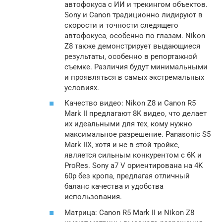
автофокуса с ИИ и трекингом объектов.
Sony и Canon традиционно лидируют в
скорости и точности следящего
автофокуса‚ особенно по глазам. Nikon
Z8 также демонстрирует выдающиеся
результаты‚ особенно в репортажной
съемке. Различия будут минимальными
и проявляться в самых экстремальных
условиях.
Качество видео: Nikon Z8 и Canon R5
Mark II предлагают 8K видео‚ что делает
их идеальными для тех‚ кому нужно
максимальное разрешение. Panasonic S5
Mark IIX‚ хотя и не в этой тройке‚
является сильным конкурентом с 6K и
ProRes. Sony a7 V ориентирована на 4K
60p без кропа‚ предлагая отличный
баланс качества и удобства
использования.
Матрица: Canon R5 Mark II и Nikon Z8