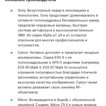
Sony: Безусловный лидер в инновациях и
технологиях. Sony продолжает доминировать в
сегменте полнокадровых беззеркальных камер‚
предлагая передовые матрицы‚ быструю
систему автофокуса и высококачественные
ЭВИ. Их серии Alpha a7‚ a9 и a1 остаются
эталоном для многих профессионалов и
энтузиастов.
Canon: Активно догоняет и предлагает мощные
альтернативы. Серия EOS R с ее
полнокадровыми и APS-C моделями (например‚
EOS R5 Mark II‚ EOS R7 Mark II) пользуется
огромной популярностью благодаря отличной
эргономике‚ интуитивному управлению и
высокому качеству изображения. Canon также
активно развивает свою линейку RF-
объективов.
Nikon: Возвращается в борьбу с обновленной
линейкой Z-камер. Nikon Z9 II и новые модели