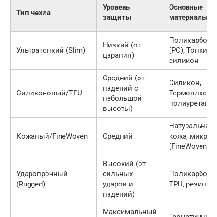
Уровень
Основные
Тип чехла
защиты
материалы
Поликарбона
Низкий (от
Ультратонкий (Slim)
(PC), Тонкий
царапин)
силикон
Средний (от
Силикон,
падений с
Силиконовый/TPU
Термопласти
небольшой
полиуретан (
высоты)
Натуральная/
Кожаный/FineWoven
Средний
кожа, микрот
(FineWoven)
Высокий (от
Ударопрочный
сильных
Поликарбона
(Rugged)
ударов и
TPU, резина
падений)
Максимальный
Герметичный