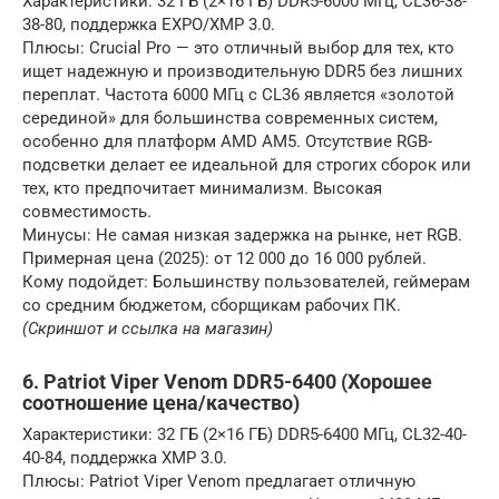
Характеристики: 32 ГБ (2×16 ГБ) DDR5-6000 МГц, CL36-38-
38-80, поддержка EXPO/XMP 3.0.
Плюсы: Crucial Pro — это отличный выбор для тех, кто
ищет надежную и производительную DDR5 без лишних
переплат. Частота 6000 МГц с CL36 является «золотой
серединой» для большинства современных систем,
особенно для платформ AMD AM5. Отсутствие RGB-
подсветки делает ее идеальной для строгих сборок или
тех, кто предпочитает минимализм. Высокая
совместимость.
Минусы: Не самая низкая задержка на рынке, нет RGB.
Примерная цена (2025): от 12 000 до 16 000 рублей.
Кому подойдет: Большинству пользователей, геймерам
со средним бюджетом, сборщикам рабочих ПК.
(Скриншот и ссылка на магазин)
6. Patriot Viper Venom DDR5-6400 (Хорошее
соотношение цена/качество)
Характеристики: 32 ГБ (2×16 ГБ) DDR5-6400 МГц, CL32-40-
40-84, поддержка XMP 3.0.
Плюсы: Patriot Viper Venom предлагает отличную