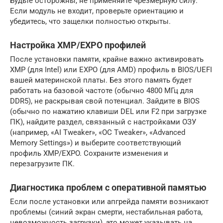
Будьте осторожны, не применяйте чрезмерную силу.
Если модуль не входит, проверьте ориентацию и
убедитесь, что защелки полностью открыты.
Настройка XMP/EXPO профилей
После установки памяти, крайне важно активировать
XMP (для Intel) или EXPO (для AMD) профиль в BIOS/UEFI
вашей материнской платы. Без этого память будет
работать на базовой частоте (обычно 4800 МГц для
DDR5), не раскрывая свой потенциал. Зайдите в BIOS
(обычно по нажатию клавиши DEL или F2 при загрузке
ПК), найдите раздел, связанный с настройками ОЗУ
(например, «AI Tweaker», «OC Tweaker», «Advanced
Memory Settings») и выберите соответствующий
профиль XMP/EXPO. Сохраните изменения и
перезагрузите ПК.
Диагностика проблем с оперативной памятью
Если после установки или апгрейда памяти возникают
проблемы (синий экран смерти, нестабильная работа,
невозможность загрузки), это может указывать на