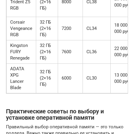
Trident Z5
(2×16
8000
CL38
000 руб.
RGB
ГБ)
Corsair
32 ГБ
18 000 ⏤ 
Vengeance
(2×16
7200
CL34
000 руб.
RGB
ГБ)
Kingston
32 ГБ
22 000 ⏤ 
FURY
(2×16
7600
CL36
000 руб.
Renegade
ГБ)
ADATA
32 ГБ
XPG
13 000 ⏤ 
(2×16
6000
CL30
Lancer
000 руб.
ГБ)
Blade
Практические советы по выбору и
установке оперативной памяти
Правильный выбор оперативной памяти — это только
полдела. Важно также правильно ее установить и