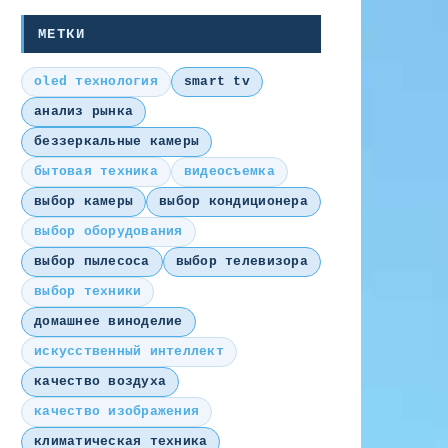
МЕТКИ
oled технология
smart tv
анализ рынка
беззеркальные камеры
бытовая техника
видеосъемка
выбор камеры
выбор кондиционера
выбор оборудования
выбор пылесоса
выбор телевизора
выбор техники
домашнее виноделие
искусственный интеллект
качество воздуха
качество изображения
климатическая техника