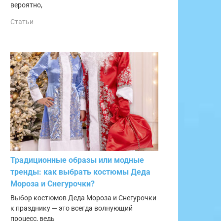
вероятно,
Статьи
Традиционные образы или модные
тренды: как выбрать костюмы Деда
Мороза и Снегурочки?
Выбор костюмов Деда Мороза и Снегурочки
к празднику — это всегда волнующий
процесс, ведь