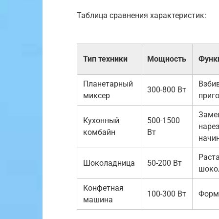
Таблица сравнения характеристик:
Тип техники
Мощность
Функ
Планетарный
Взбив
300-800 Вт
миксер
приг
Заме
Кухонный
500-1500
нарез
комбайн
Вт
начи
Раст
Шоколадница
50-200 Вт
шоко
Конфетная
100-300 Вт
Форм
машина