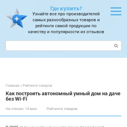
Перейти
Где купить?
к
Узнайте все про производителей
контенту
самых разнообразных товаров и
рейтинги самой продукции по
качеству и популярности из отзывов
Поиск:
Главная
»
Рейтинги товаров
Как построить автономный умный дом на даче
без Wi-Fi
На чтение:
14 мин
Рейтинги товаров