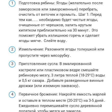
Подготовка рябины: Ягоды (желательно после
заморозков или замороженные) перебрать,
очистить от веточек и промыть․ Шаг 1: Перед
тем как․․․ необходимо будет чистые ягоды,
очищенные от черешков, залить крутым
кипятком приблизительно на 30 минут․ Это
поможет убрать излишнюю горечь и сделает
ягоды мягче․ Слейте воду․
Измельчение: Разомните ягоды толкушкой или
пропустите через мясорубку․
Приготовление сусла: В эмалированной
кастрюле или пластиковом ведре смешайте
рябиновую мезгу, 3 литра теплой (18-29°C) воды
и 0,5 кг сахара․ Добавьте разведенные винные
дрожжи (или изюмную закваску)․
Первичное брожение: Накройте емкость марлей
и оставьте в теплом месте (20-25°C) на 3-5 дней․
Ежедневно перемешивайте сусло деревянной
лопаткой, чтобы мезга не закисла․