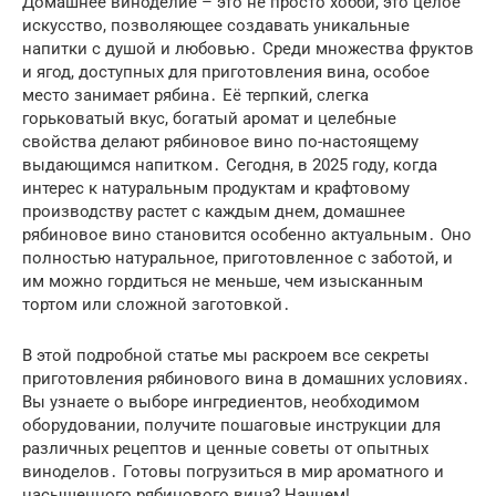
Домашнее виноделие – это не просто хобби, это целое
искусство, позволяющее создавать уникальные
напитки с душой и любовью․ Среди множества фруктов
и ягод, доступных для приготовления вина, особое
место занимает рябина․ Её терпкий, слегка
горьковатый вкус, богатый аромат и целебные
свойства делают рябиновое вино по-настоящему
выдающимся напитком․ Сегодня, в 2025 году, когда
интерес к натуральным продуктам и крафтовому
производству растет с каждым днем, домашнее
рябиновое вино становится особенно актуальным․ Оно
полностью натуральное, приготовленное с заботой, и
им можно гордиться не меньше, чем изысканным
тортом или сложной заготовкой․
В этой подробной статье мы раскроем все секреты
приготовления рябинового вина в домашних условиях․
Вы узнаете о выборе ингредиентов, необходимом
оборудовании, получите пошаговые инструкции для
различных рецептов и ценные советы от опытных
виноделов․ Готовы погрузиться в мир ароматного и
насыщенного рябинового вина? Начнем!