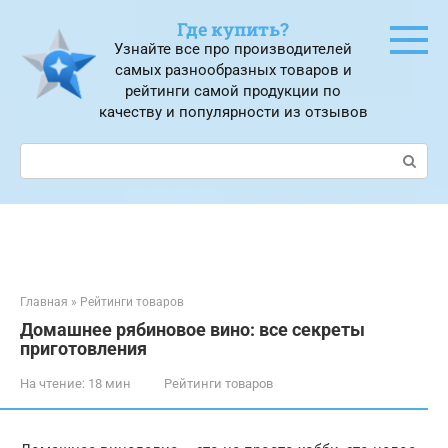
Перейти
Где купить?
к
Узнайте все про производителей
контенту
самых разнообразных товаров и
рейтинги самой продукции по
качеству и популярности из отзывов
Поиск:
Главная
»
Рейтинги товаров
Домашнее рябиновое вино: все секреты
приготовления
На чтение:
18 мин
Рейтинги товаров