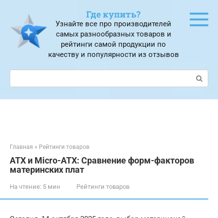
Перейти
Где купить?
к
Узнайте все про производителей
контенту
самых разнообразных товаров и
рейтинги самой продукции по
качеству и популярности из отзывов
Поиск:
Главная
»
Рейтинги товаров
ATX и Micro-ATX: Сравнение форм-факторов
материнских плат
На чтение:
5 мин
Рейтинги товаров