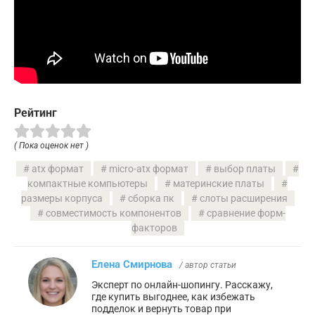
Рейтинг
( Пока оценок нет )
atx формат
micro-atx формат
выбор платы
компактные компьютеры
материнские платы
размеры корпуса
сборка пк
слоты расширения
совместимость компонентов
сравнение форм-
факторов
Елена Смирнова
/ автор статьи
Эксперт по онлайн-шопингу. Расскажу,
где купить выгоднее, как избежать
подделок и вернуть товар при