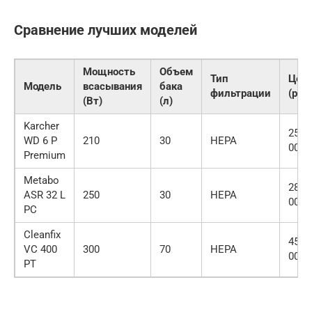
Сравнение лучших моделей
Мощность
Объем
Тип
Цен
Модель
всасывания
бака
фильтрации
(руб․
(Вт)
(л)
Karcher
25
WD 6 P
210
30
HEPA
000
Premium
Metabo
28
ASR 32 L
250
30
HEPA
000
PC
Cleanfix
45
VC 400
300
70
HEPA
000
PT