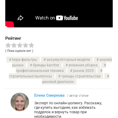
Рейтинг
( Пока оценок нет )
hepa-фильтры
аккумуляторные модели
анализ
рынка
бренды karcher
влажная уборка
профессиональная техника
рынок 2025
строительные пылесосы
тренды строительства
ценовой диапазон
Елена Смирнова
/ автор статьи
Эксперт по онлайн-шопингу. Расскажу,
где купить выгоднее, как избежать
подделок и вернуть товар при
необходимости.