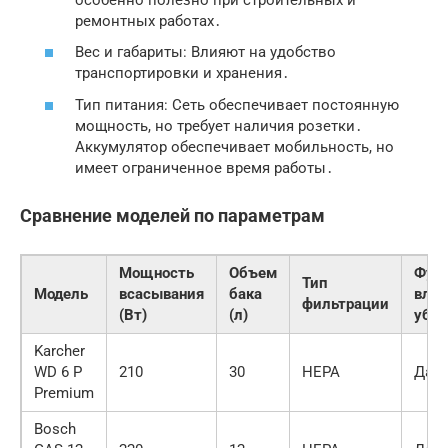
ремонтных работах․
Вес и габариты: Влияют на удобство
транспортировки и хранения․
Тип питания: Сеть обеспечивает постоянную
мощность, но требует наличия розетки․
Аккумулятор обеспечивает мобильность, но
имеет ограниченное время работы․
Сравнение моделей по параметрам
Мощность
Объем
Фун
Тип
Модель
всасывания
бака
вла
фильтрации
(Вт)
(л)
убор
Karcher
WD 6 P
210
30
HEPA
Да
Premium
Bosch