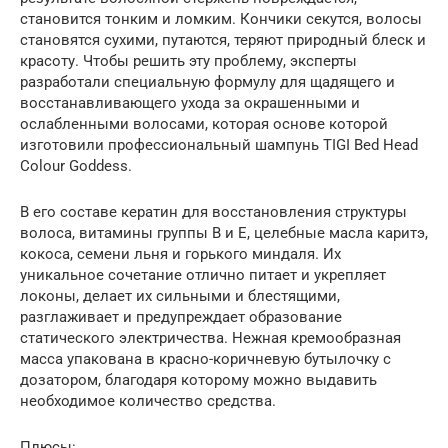
становится тонким и ломким. Кончики секутся, волосы
становятся сухими, путаются, теряют природный блеск и
красоту. Чтобы решить эту проблему, эксперты
разработали специальную формулу для щадящего и
восстанавливающего ухода за окрашенными и
ослабленными волосами, которая основе которой
изготовили профессиональный шампунь TIGI Bed Head
Colour Goddess.
В его составе кератин для восстановления структуры
волоса, витамины группы В и Е, целебные масла каритэ,
кокоса, семени льня и горького миндаля. Их
уникальное сочетание отлично питает и укрепляет
локоны, делает их сильными и блестящими,
разглаживает и предупреждает образование
статического электричества. Нежная кремообразная
масса упакована в красно-коричневую бутылочку с
дозатором, благодаря которому можно выдавить
необходимое количество средства.
Плюсы: