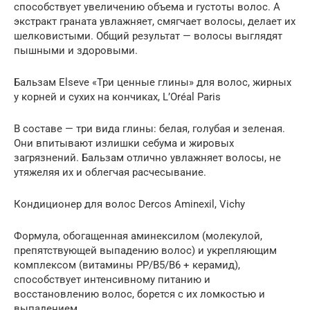
способствует увеличению объема и густоты волос. А
экстракт граната увлажняет, смягчает волосы, делает их
шелковистыми. Общий результат — волосы выглядят
пышными и здоровыми.
Бальзам Elseve «Три ценные глины» для волос, жирных
у корней и сухих на кончиках, L’Oréal Paris
В составе — три вида глины: белая, голубая и зеленая.
Они впитывают излишки себума и жировых
загрязнений. Бальзам отлично увлажняет волосы, не
утяжеляя их и облегчая расчесывание.
Кондиционер для волос Dercos Aminexil, Vichy
Формула, обогащенная аминексилом (молекулой,
препятствующей выпадению волос) и укрепляющим
комплексом (витамины РР/В5/B6 + керамид),
способствует интенсивному питанию и
восстановлению волос, борется с их ломкостью и
выпадением.