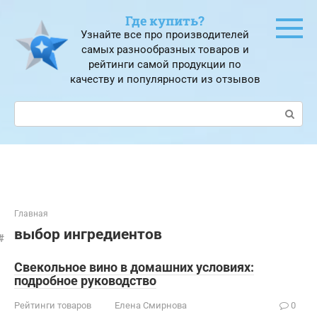
Перейти
Где купить?
к
Узнайте все про производителей
контенту
самых разнообразных товаров и
рейтинги самой продукции по
качеству и популярности из отзывов
Поиск:
Главная
выбор ингредиентов
Свекольное вино в домашних условиях:
подробное руководство
Рейтинги товаров
Елена Смирнова
0