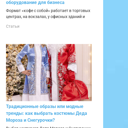
оборудование для бизнеса
Формат «кофе с собой» работает в торговых
центрах, на вокзалах, у офисных зданий и
Статьи
Традиционные образы или модные
тренды: как выбрать костюмы Деда
Мороза и Снегурочки?