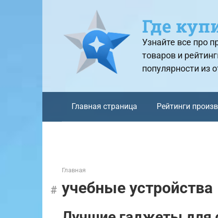
Перейти
к
Где куп
контенту
Узнайте все про 
товаров и рейтинг
популярности из 
Главная страница
Рейтинги произ
Главная
учебные устройства
Лучшие гаджеты для 