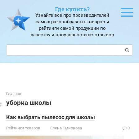
Перейти
Где купить?
к
Узнайте все про производителей
контенту
самых разнообразных товаров и
рейтинги самой продукции по
качеству и популярности из отзывов
Поиск:
Главная
уборка школы
Как выбрать пылесос для школы
Рейтинги товаров
Елена Смирнова
0