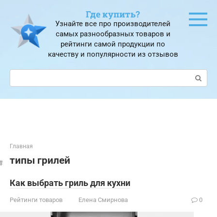
Перейти
Где купить?
к
Узнайте все про производителей
контенту
самых разнообразных товаров и
рейтинги самой продукции по
качеству и популярности из отзывов
Поиск:
Главная
типы грилей
Как выбрать гриль для кухни
Рейтинги товаров
Елена Смирнова
0