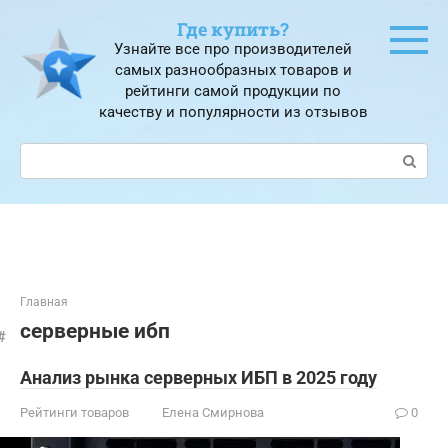
Перейти
Где купить?
к
Узнайте все про производителей
контенту
самых разнообразных товаров и
рейтинги самой продукции по
качеству и популярности из отзывов
Поиск:
Главная
серверные ибп
Анализ рынка серверных ИБП в 2025 году
Рейтинги товаров
Елена Смирнова
0