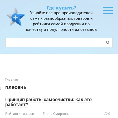
Перейти
Где купить?
к
Узнайте все про производителей
контенту
самых разнообразных товаров и
рейтинги самой продукции по
качеству и популярности из отзывов
Поиск:
Главная
плесень
Принцип работы самоочистки: как это
работает?
Рейтинги товаров
Елена Смирнова
0