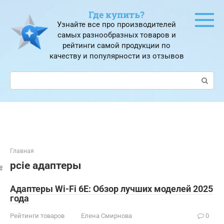
Перейти
Где купить?
к
Узнайте все про производителей
контенту
самых разнообразных товаров и
рейтинги самой продукции по
качеству и популярности из отзывов
Поиск:
Главная
pcie адаптеры
Адаптеры Wi-Fi 6E: Обзор лучших моделей 2025
года
Рейтинги товаров
Елена Смирнова
0