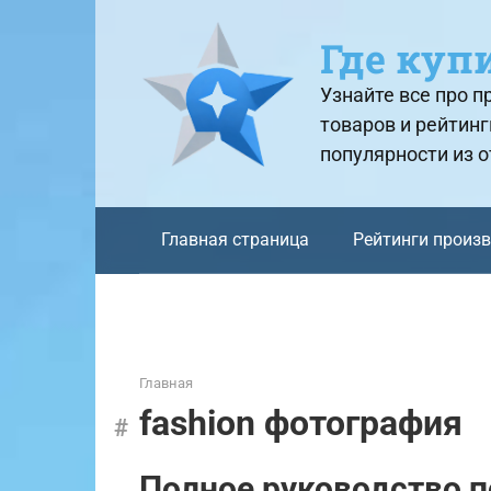
Перейти
к
Где куп
контенту
Узнайте все про 
товаров и рейтинг
популярности из 
Главная страница
Рейтинги произ
Главная
fashion фотография
Полное руководство п