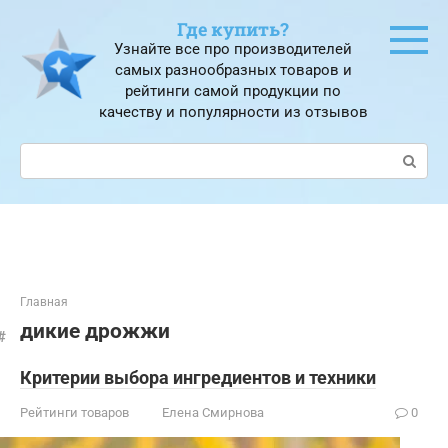
Перейти
Где купить?
к
Узнайте все про производителей
контенту
самых разнообразных товаров и
рейтинги самой продукции по
качеству и популярности из отзывов
Поиск:
Главная
дикие дрожжи
Критерии выбора ингредиентов и техники
Рейтинги товаров
Елена Смирнова
0