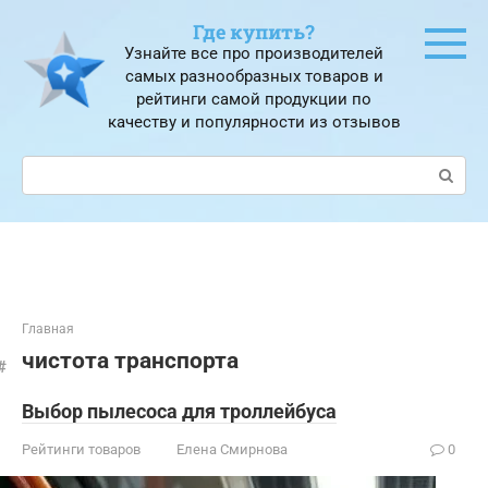
Перейти
Где купить?
к
Узнайте все про производителей
контенту
самых разнообразных товаров и
рейтинги самой продукции по
качеству и популярности из отзывов
Поиск:
Главная
чистота транспорта
Выбор пылесоса для троллейбуса
Рейтинги товаров
Елена Смирнова
0